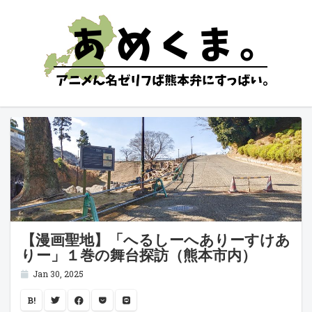
【漫画聖地】「へるしーへありーすけあ
りー」１巻の舞台探訪（熊本市内）
Jan 30, 2025
B!