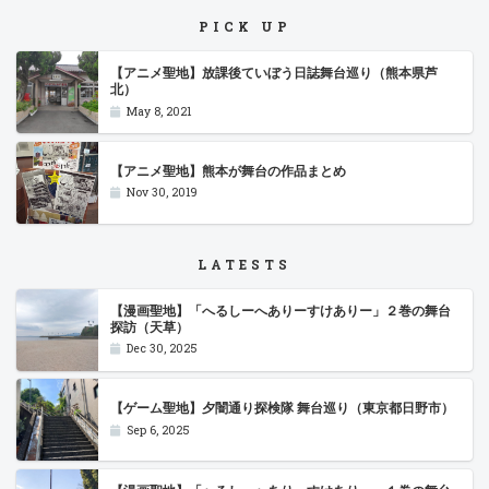
PICK UP
【アニメ聖地】放課後ていぼう日誌舞台巡り（熊本県芦
北）
May 8, 2021
【アニメ聖地】熊本が舞台の作品まとめ
Nov 30, 2019
LATESTS
【漫画聖地】「へるしーへありーすけありー」２巻の舞台
探訪（天草）
Dec 30, 2025
【ゲーム聖地】夕闇通り探検隊 舞台巡り（東京都日野市）
Sep 6, 2025