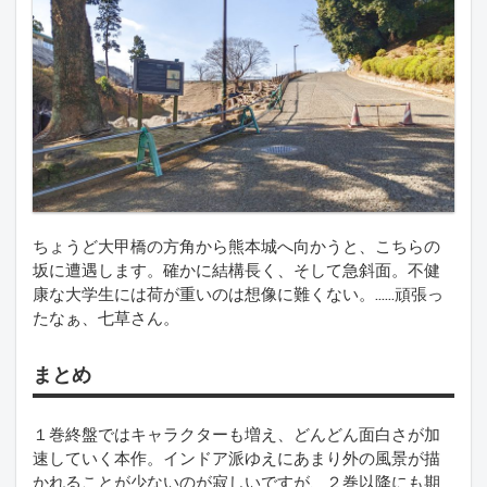
ちょうど大甲橋の方角から熊本城へ向かうと、こちらの
坂に遭遇します。確かに結構長く、そして急斜面。不健
康な大学生には荷が重いのは想像に難くない。……頑張っ
たなぁ、七草さん。
まとめ
１巻終盤ではキャラクターも増え、どんどん面白さが加
速していく本作。インドア派ゆえにあまり外の風景が描
かれることが少ないのが寂しいですが、２巻以降にも期