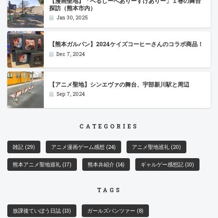
【漫画聖地】「へるしーへありーすけありー」１巻の舞台
探訪（熊本市内）
Jan 30, 2025
【熊本ガルパン】2024ケイズコーヒーさんのコラボ商品！
Dec 7, 2024
【アニメ聖地】シンエヴァの舞台、宇部新川駅と周辺
Sep 7, 2024
CATEGORIES
雑記
(29)
アニメ漫画ゲーム感想
(24)
アニメ聖地巡礼
(20)
熊本アニメ聖地巡礼
(17)
熊本弁紹介
(14)
ギャルゲー感想記
(10)
TAGS
放課後ていぼう日誌
(13)
ガールズパンツァー
(8)