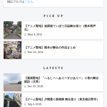
雑記ブログは
こちら
。
PICK UP
【アニメ聖地】放課後ていぼう日誌舞台巡り（熊本県芦
北）
May 8, 2021
【アニメ聖地】熊本が舞台の作品まとめ
Nov 30, 2019
LATESTS
【漫画聖地】「へるしーへありーすけありー」２巻の舞台
探訪（天草）
Dec 30, 2025
【ゲーム聖地】夕闇通り探検隊 舞台巡り（東京都日野市）
Sep 6, 2025