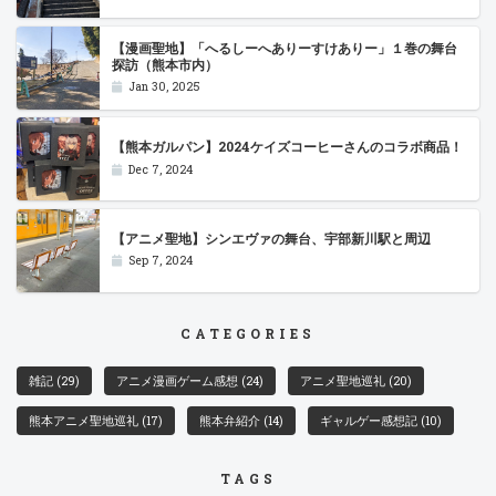
【漫画聖地】「へるしーへありーすけありー」１巻の舞台
探訪（熊本市内）
Jan 30, 2025
【熊本ガルパン】2024ケイズコーヒーさんのコラボ商品！
Dec 7, 2024
【アニメ聖地】シンエヴァの舞台、宇部新川駅と周辺
Sep 7, 2024
CATEGORIES
雑記
(29)
アニメ漫画ゲーム感想
(24)
アニメ聖地巡礼
(20)
熊本アニメ聖地巡礼
(17)
熊本弁紹介
(14)
ギャルゲー感想記
(10)
TAGS