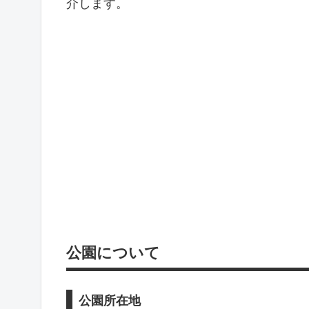
介します。
公園について
公園所在地