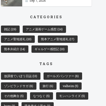
Sep 7, 2024
CATEGORIES
雑記
(29)
アニメ漫画ゲーム感想
(24)
アニメ聖地巡礼
(20)
熊本アニメ聖地巡礼
(17)
熊本弁紹介
(14)
ギャルゲー感想記
(10)
TAGS
放課後ていぼう日誌
(13)
ガールズパンツァー
(8)
ゾンビランドサガ
(8)
旅行
(6)
valheim
(5)
その他舞台
(5)
なつなぐ
(5)
モンハンライズ
(5)
hugo
(3)
吸血鬼すぐ死ぬ
(3)