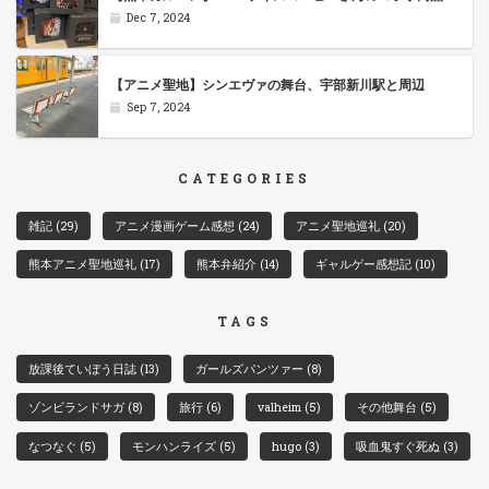
Dec 7, 2024
【アニメ聖地】シンエヴァの舞台、宇部新川駅と周辺
Sep 7, 2024
CATEGORIES
雑記
(29)
アニメ漫画ゲーム感想
(24)
アニメ聖地巡礼
(20)
熊本アニメ聖地巡礼
(17)
熊本弁紹介
(14)
ギャルゲー感想記
(10)
TAGS
放課後ていぼう日誌
(13)
ガールズパンツァー
(8)
ゾンビランドサガ
(8)
旅行
(6)
valheim
(5)
その他舞台
(5)
なつなぐ
(5)
モンハンライズ
(5)
hugo
(3)
吸血鬼すぐ死ぬ
(3)