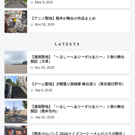
May 8, 2021
【アニメ聖地】熊本が舞台の作品まとめ
Nov 30, 2019
LATESTS
【漫画聖地】「へるしーへありーすけありー」２巻の舞台
探訪（天草）
Dec 30, 2025
【ゲーム聖地】夕闇通り探検隊 舞台巡り（東京都日野市）
Sep 6, 2025
【漫画聖地】「へるしーへありーすけありー」１巻の舞台
探訪（熊本市内）
Jan 30, 2025
【熊本ガルパン】2024ケイズコーヒーさんのコラボ商品！