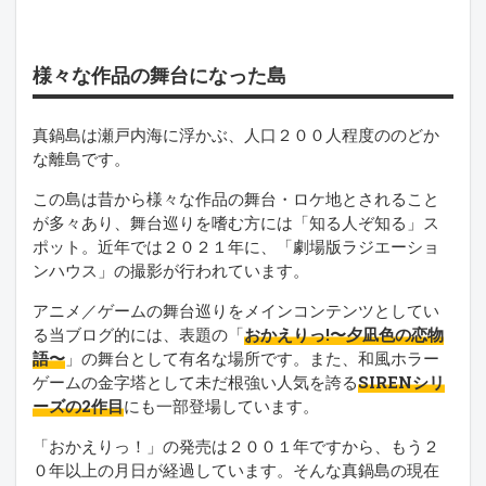
様々な作品の舞台になった島
真鍋島は瀬戸内海に浮かぶ、人口２００人程度ののどか
な離島です。
この島は昔から様々な作品の舞台・ロケ地とされること
が多々あり、舞台巡りを嗜む方には「知る人ぞ知る」ス
ポット。近年では２０２１年に、「劇場版ラジエーショ
ンハウス」の撮影が行われています。
アニメ／ゲームの舞台巡りをメインコンテンツとしてい
る当ブログ的には、表題の「
おかえりっ!〜夕凪色の恋物
語〜
」の舞台として有名な場所です。また、和風ホラー
ゲームの金字塔として未だ根強い人気を誇る
SIRENシリ
ーズの2作目
にも一部登場しています。
「おかえりっ！」の発売は２００１年ですから、もう２
０年以上の月日が経過しています。そんな真鍋島の現在