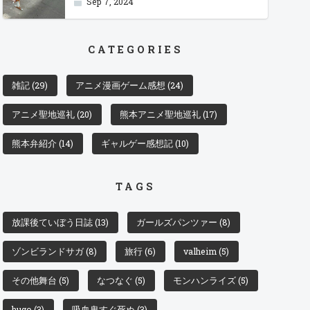
Sep 7, 2024
CATEGORIES
雑記
(29)
アニメ漫画ゲーム感想
(24)
アニメ聖地巡礼
(20)
熊本アニメ聖地巡礼
(17)
熊本弁紹介
(14)
ギャルゲー感想記
(10)
TAGS
放課後ていぼう日誌
(13)
ガールズパンツァー
(8)
ゾンビランドサガ
(8)
旅行
(6)
valheim
(5)
その他舞台
(5)
なつなぐ
(5)
モンハンライズ
(5)
hugo
(3)
吸血鬼すぐ死ぬ
(3)