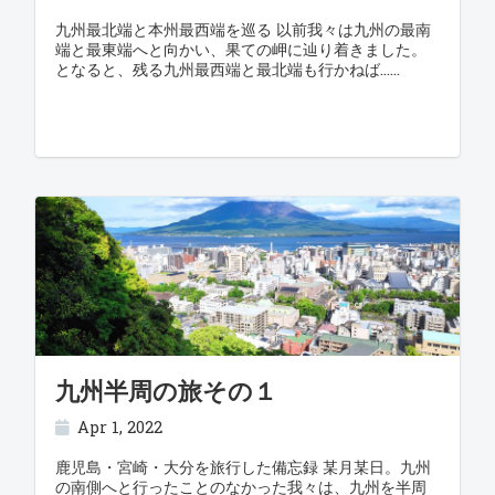
九州最北端と本州最西端を巡る 以前我々は九州の最南
端と最東端へと向かい、果ての岬に辿り着きました。
となると、残る九州最西端と最北端も行かねば…
九州半周の旅その１
Apr 1, 2022
鹿児島・宮崎・大分を旅行した備忘録 某月某日。九州
の南側へと行ったことのなかった我々は、九州を半周