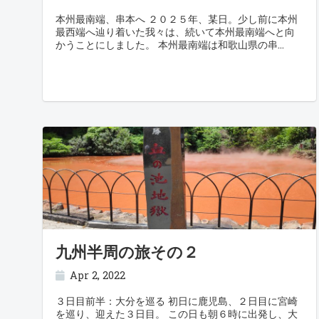
本州最南端、串本へ ２０２５年、某日。少し前に本州
最西端へ辿り着いた我々は、続いて本州最南端へと向
かうことにしました。 本州最南端は和歌山県の串
九州半周の旅その２
Apr 2, 2022
３日目前半：大分を巡る 初日に鹿児島、２日目に宮崎
を巡り、迎えた３日目。 この日も朝６時に出発し、大