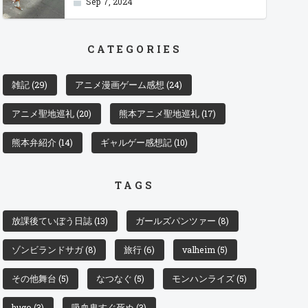
Sep 7, 2024
CATEGORIES
雑記
(29)
アニメ漫画ゲーム感想
(24)
アニメ聖地巡礼
(20)
熊本アニメ聖地巡礼
(17)
熊本弁紹介
(14)
ギャルゲー感想記
(10)
TAGS
放課後ていぼう日誌
(13)
ガールズパンツァー
(8)
ゾンビランドサガ
(8)
旅行
(6)
valheim
(5)
その他舞台
(5)
なつなぐ
(5)
モンハンライズ
(5)
hugo
(3)
吸血鬼すぐ死ぬ
(3)